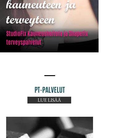
kauneuteen ja
terveyteen
StudioFix kauneushoitola ja Shapefix
terveyspalvelut
PT-PALVELUT
LUE LISÄÄ