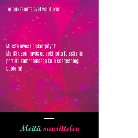
Tarjouksemme ovat vaihtuvia!
Muista myös Opiskelijatyöt!
Meillä usein myös opiseklijoita töissä niin
parturi-kampaamossa kuin kosmetologi
puolella!
Meitä
suosittelee