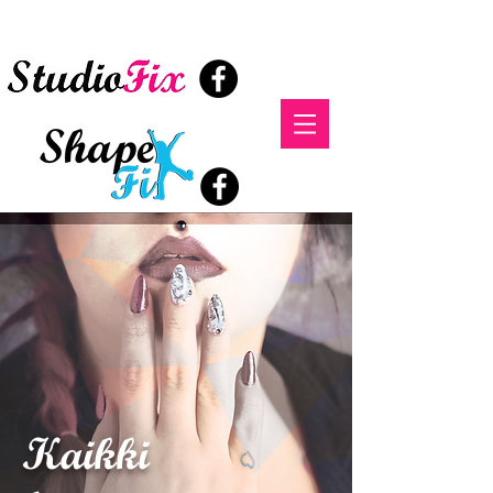
StudioFix
Kaikki