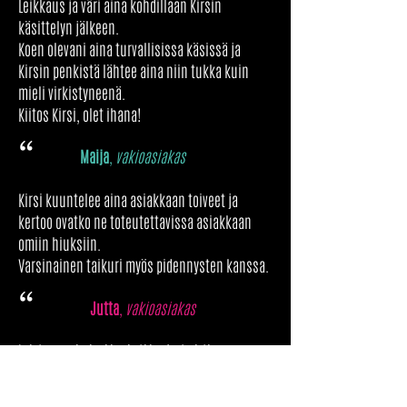
Leikkaus ja väri aina kohdillaan Kirsin
käsittelyn jälkeen.
Koen olevani aina turvallisissa käsissä ja
Kirsin penkistä lähtee aina niin tukka kuin
mieli virkistyneenä.
Kiitos Kirsi, olet ihana!
“
Maija
,
vakioasiakas
Kirsi kuuntelee aina asiakkaan toiveet ja
kertoo ovatko ne toteutettavissa asiakkaan
omiin hiuksiin.
Varsinainen taikuri myös pidennysten kanssa.
“
Jutta
,
vakioasiakas
Loistava palvelu, kiva hetki arjesta irti.
5/5